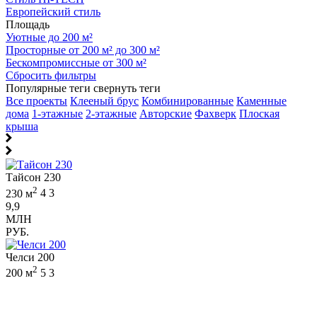
Европейский стиль
Площадь
Уютные до 200 м²
Просторные от 200 м² до 300 м²
Бескомпромиссные от 300 м²
Сбросить фильтры
Популярные теги
свернуть теги
Все проекты
Клееный брус
Комбинированные
Каменные
дома
1-этажные
2-этажные
Авторские
Фахверк
Плоская
крыша
Тайсон 230
2
230 м
4
3
9,9
МЛН
РУБ.
Челси 200
2
200 м
5
3