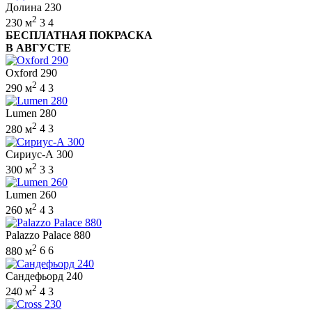
Долина 230
2
230 м
3
4
БЕСПЛАТНАЯ ПОКРАСКА
В АВГУСТЕ
Oxford 290
2
290 м
4
3
Lumen 280
2
280 м
4
3
Сириус-А 300
2
300 м
3
3
Lumen 260
2
260 м
4
3
Palazzo Palace 880
2
880 м
6
6
Сандефьорд 240
2
240 м
4
3