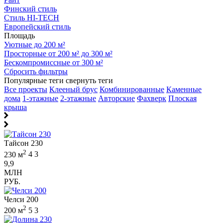
Финский стиль
Стиль HI-TECH
Европейский стиль
Площадь
Уютные до 200 м²
Просторные от 200 м² до 300 м²
Бескомпромиссные от 300 м²
Сбросить фильтры
Популярные теги
свернуть теги
Все проекты
Клееный брус
Комбинированные
Каменные
дома
1-этажные
2-этажные
Авторские
Фахверк
Плоская
крыша
Тайсон 230
2
230 м
4
3
9,9
МЛН
РУБ.
Челси 200
2
200 м
5
3