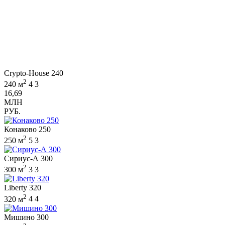
Crypto-House 240
2
240 м
4
3
16,69
МЛН
РУБ.
Конаково 250
2
250 м
5
3
Сириус-А 300
2
300 м
3
3
Liberty 320
2
320 м
4
4
Мишино 300