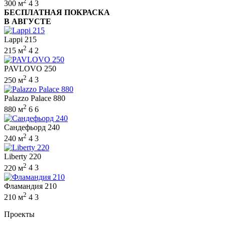
2
300 м
4
3
БЕСПЛАТНАЯ ПОКРАСКА
В АВГУСТЕ
Lappi 215
2
215 м
4
2
PAVLOVO 250
2
250 м
4
3
Palazzo Palace 880
2
880 м
6
6
Сандефьорд 240
2
240 м
4
3
Liberty 220
2
220 м
4
3
Фламандия 210
2
210 м
4
3
Проекты