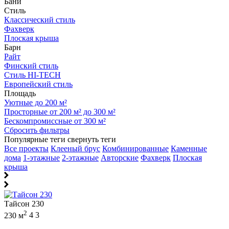
Бани
Стиль
Классический стиль
Фахверк
Плоская крыша
Барн
Райт
Финский стиль
Стиль HI-TECH
Европейский стиль
Площадь
Уютные до 200 м²
Просторные от 200 м² до 300 м²
Бескомпромиссные от 300 м²
Сбросить фильтры
Популярные теги
свернуть теги
Все проекты
Клееный брус
Комбинированные
Каменные
дома
1-этажные
2-этажные
Авторские
Фахверк
Плоская
крыша
Тайсон 230
2
230 м
4
3