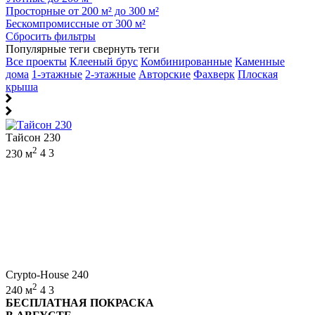
Просторные от 200 м² до 300 м²
Бескомпромиссные от 300 м²
Сбросить фильтры
Популярные теги
свернуть теги
Все проекты
Клееный брус
Комбинированные
Каменные
дома
1-этажные
2-этажные
Авторские
Фахверк
Плоская
крыша
Тайсон 230
2
230 м
4
3
Crypto-House 240
2
240 м
4
3
БЕСПЛАТНАЯ ПОКРАСКА