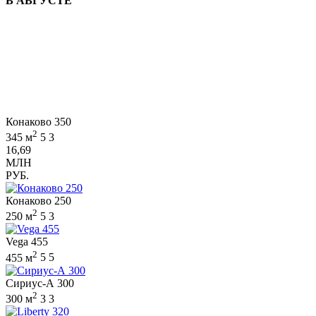
В АВГУСТЕ
Конаково 350
2
345 м
5
3
16,69
МЛН
РУБ.
Конаково 250
2
250 м
5
3
Vega 455
2
455 м
5
5
Сириус-А 300
2
300 м
3
3