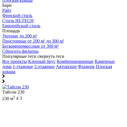
Плоская крыша
Барн
Райт
Финский стиль
Стиль HI-TECH
Европейский стиль
Площадь
Уютные до 200 м²
Просторные от 200 м² до 300 м²
Бескомпромиссные от 300 м²
Сбросить фильтры
Популярные теги
свернуть теги
Все проекты
Клееный брус
Комбинированные
Каменные
дома
1-этажные
2-этажные
Авторские
Фахверк
Плоская
крыша
Тайсон 230
2
230 м
4
3