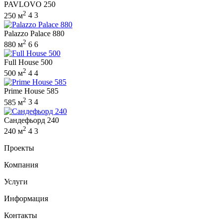
PAVLOVO 250
2
250 м
4
3
Palazzo Palace 880
2
880 м
6
6
Full House 500
2
500 м
4
4
Prime House 585
2
585 м
3
4
Сандефьорд 240
2
240 м
4
3
Проекты
Компания
Услуги
Информация
Контакты