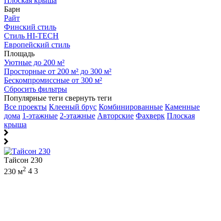
Плоская крыша
Барн
Райт
Финский стиль
Стиль HI-TECH
Европейский стиль
Площадь
Уютные до 200 м²
Просторные от 200 м² до 300 м²
Бескомпромиссные от 300 м²
Сбросить фильтры
Популярные теги
свернуть теги
Все проекты
Клееный брус
Комбинированные
Каменные
дома
1-этажные
2-этажные
Авторские
Фахверк
Плоская
крыша
Тайсон 230
2
230 м
4
3