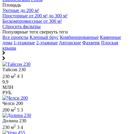
Площадь
Уютные до 200 м²
Просторные от 200 м² до 300 м²
Бескомпромиссные от 300 м²
Сбросить фильтры
Популярные теги
свернуть теги
Все проекты
Клееный брус
Комбинированные
Каменные
дома
1-этажные
2-этажные
Авторские
Фахверк
Плоская
крыша
Тайсон 230
2
230 м
4
3
9,9
МЛН
РУБ.
Челси 200
2
200 м
5
3
Долина 230
2
230 м
3
4