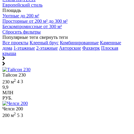
Европейский стиль
Площадь
Уютные до 200 м²
Просторные от 200 м² до 300 м²
Бескомпромиссные от 300 м²
Сбросить фильтры
Популярные теги
свернуть теги
Все проекты
Клееный брус
Комбинированные
Каменные
дома
1-этажные
2-этажные
Авторские
Фахверк
Плоская
крыша
Тайсон 230
2
230 м
4
3
9,9
МЛН
РУБ.
Челси 200
2
200 м
5
3