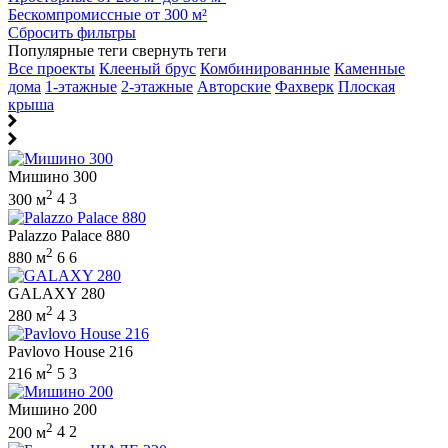
Бескомпромиссные от 300 м²
Сбросить фильтры
Популярные теги
свернуть теги
Все проекты
Клееный брус
Комбинированные
Каменные
дома
1-этажные
2-этажные
Авторские
Фахверк
Плоская
крыша
Мишино 300
2
300 м
4
3
Palazzo Palace 880
2
880 м
6
6
GALAXY 280
2
280 м
4
3
Pavlovo House 216
2
216 м
5
3
Мишино 200
2
200 м
4
2