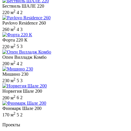
Бествиль ШАЛЕ 220
2
220 м
4
2
Pavlovo Residence 260
2
260 м
4
3
Форта 220 К
2
220 м
5
3
Опен Вилладж Комбо
2
200 м
4
2
Мишино 230
2
230 м
5
3
Норвегия Шале 200
2
200 м
6
2
Финмарк Шале 200
2
170 м
5
2
Проекты