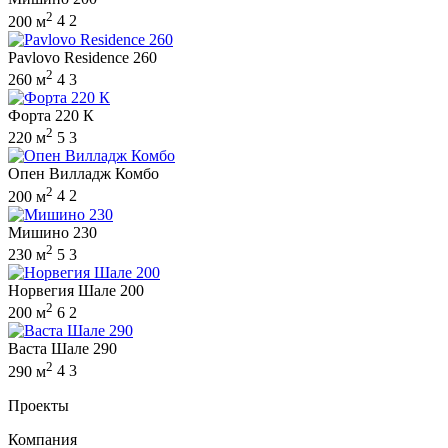
2
200 м
4
2
Pavlovo Residence 260
2
260 м
4
3
Форта 220 К
2
220 м
5
3
Опен Вилладж Комбо
2
200 м
4
2
Мишино 230
2
230 м
5
3
Норвегия Шале 200
2
200 м
6
2
Васта Шале 290
2
290 м
4
3
Проекты
Компания