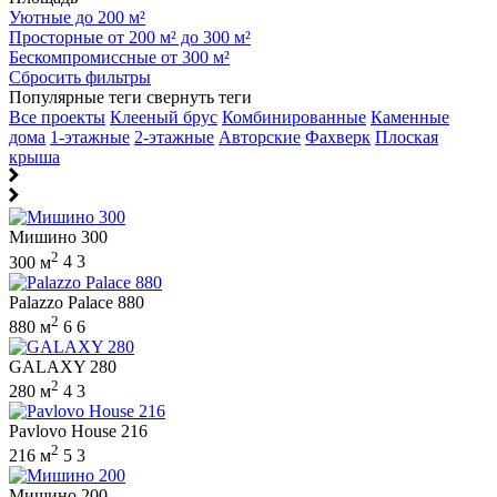
Уютные до 200 м²
Просторные от 200 м² до 300 м²
Бескомпромиссные от 300 м²
Сбросить фильтры
Популярные теги
свернуть теги
Все проекты
Клееный брус
Комбинированные
Каменные
дома
1-этажные
2-этажные
Авторские
Фахверк
Плоская
крыша
Мишино 300
2
300 м
4
3
Palazzo Palace 880
2
880 м
6
6
GALAXY 280
2
280 м
4
3
Pavlovo House 216
2
216 м
5
3
Мишино 200