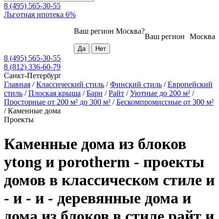
8 (495) 565-30-55
Льготная ипотека 6%
Ваш регион
Москва
?
Ваш регион
Москва
8 (495) 565-30-55
8 (812) 336-60-79
Санкт-Петербург
Главная
/
Классический стиль
/
Финский стиль
/
Европейский
стиль
/
Плоская крыша
/
Барн
/
Райт
/
Уютные до 200 м²
/
Просторные от 200 м² до 300 м²
/
Бескомпромиссные от 300 м²
/
Каменные дома
Проекты
Каменные дома из блоков
ytong и porotherm - проекты
домов в классическом стиле и
- и - и - деревянные дома и
дома из блоков в стиле райт и