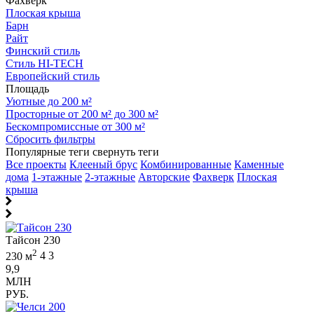
Фахверк
Плоская крыша
Барн
Райт
Финский стиль
Стиль HI-TECH
Европейский стиль
Площадь
Уютные до 200 м²
Просторные от 200 м² до 300 м²
Бескомпромиссные от 300 м²
Сбросить фильтры
Популярные теги
свернуть теги
Все проекты
Клееный брус
Комбинированные
Каменные
дома
1-этажные
2-этажные
Авторские
Фахверк
Плоская
крыша
Тайсон 230
2
230 м
4
3
9,9
МЛН
РУБ.