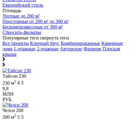
Европейский стиль
Площадь
Уютные до 200 м²
Просторные от 200 м² до 300 м²
Бескомпромиссные от 300 м²
Сбросить фильтры
Популярные теги
свернуть теги
Все проекты
Клееный брус
Комбинированные
Каменные
дома
1-этажные
2-этажные
Авторские
Фахверк
Плоская
крыша
Тайсон 230
2
230 м
4
3
9,9
МЛН
РУБ.
Челси 200
2
200 м
5
3