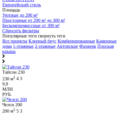
Европейский стиль
Площадь
Уютные до 200 м²
Просторные от 200 м² до 300 м²
Бескомпромиссные от 300 м²
Сбросить фильтры
Популярные теги
свернуть теги
Все проекты
Клееный брус
Комбинированные
Каменные
дома
1-этажные
2-этажные
Авторские
Фахверк
Плоская
крыша
Тайсон 230
2
230 м
4
3
9,9
МЛН
РУБ.
Челси 200
2
200 м
5
3