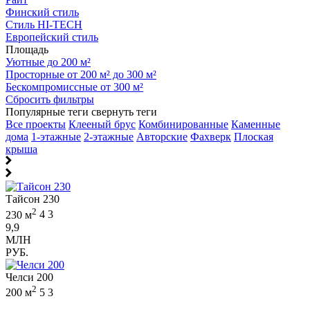
Финский стиль
Стиль HI-TECH
Европейский стиль
Площадь
Уютные до 200 м²
Просторные от 200 м² до 300 м²
Бескомпромиссные от 300 м²
Сбросить фильтры
Популярные теги
свернуть теги
Все проекты
Клееный брус
Комбинированные
Каменные
дома
1-этажные
2-этажные
Авторские
Фахверк
Плоская
крыша
Тайсон 230
2
230 м
4
3
9,9
МЛН
РУБ.
Челси 200
2
200 м
5
3