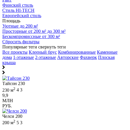
Финский стиль
Стиль HI-TECH
Европейский стиль
Площадь
Уютные до 200 м²
Просторные от 200 м² до 300 м²
Бескомпромиссные от 300 м²
Сбросить фильтры
Популярные теги
свернуть теги
Все проекты
Клееный брус
Комбинированные
Каменные
дома
1-этажные
2-этажные
Авторские
Фахверк
Плоская
крыша
Тайсон 230
2
230 м
4
3
9,9
МЛН
РУБ.
Челси 200
2
200 м
5
3