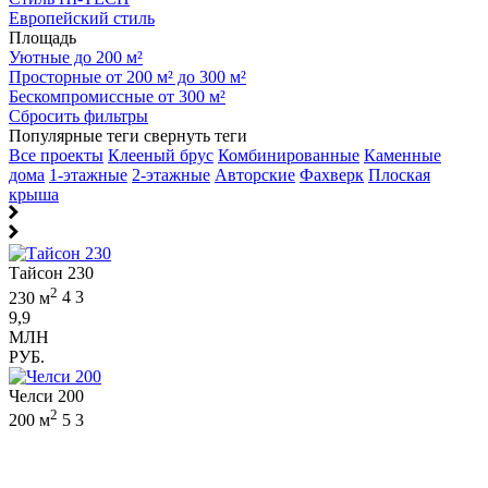
Европейский стиль
Площадь
Уютные до 200 м²
Просторные от 200 м² до 300 м²
Бескомпромиссные от 300 м²
Сбросить фильтры
Популярные теги
свернуть теги
Все проекты
Клееный брус
Комбинированные
Каменные
дома
1-этажные
2-этажные
Авторские
Фахверк
Плоская
крыша
Тайсон 230
2
230 м
4
3
9,9
МЛН
РУБ.
Челси 200
2
200 м
5
3