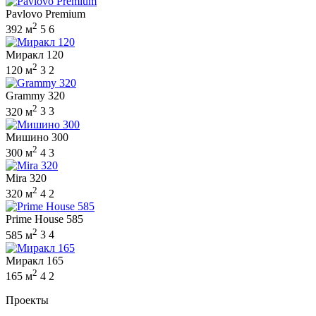
Pavlovo Premium
2
392 м
5
6
Миракл 120
2
120 м
3
2
Grammy 320
2
320 м
3
3
Мишино 300
2
300 м
4
3
Mira 320
2
320 м
4
2
Prime House 585
2
585 м
3
4
Миракл 165
2
165 м
4
2
Проекты