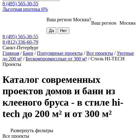
8 (495) 565-30-55
Льготная ипотека 6%
Ваш регион
Москва
?
Ваш регион
Москва
8 (495) 565-30-55
8 (812) 336-60-79
Санкт-Петербург
Главная
/
Бани
/
Популярные проекты
/
Все проекты
/
Уютные
до 200 м²
/
Бескомпромиссные от 300 м²
/
Стиль HI-TECH
Проекты
Каталог современных
проектов домов и бани из
клееного бруса - в стиле hi-
tech до 200 м² и от 300 м²
Развернуть фильтры
Все проекты