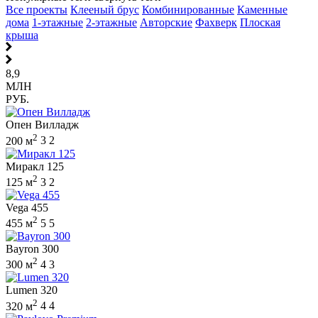
Все проекты
Клееный брус
Комбинированные
Каменные
дома
1-этажные
2-этажные
Авторские
Фахверк
Плоская
крыша
8,9
МЛН
РУБ.
Опен Вилладж
2
200 м
3
2
Миракл 125
2
125 м
3
2
Vega 455
2
455 м
5
5
Bayron 300
2
300 м
4
3
Lumen 320
2
320 м
4
4