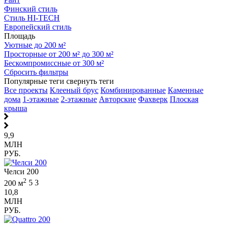
Финский стиль
Стиль HI-TECH
Европейский стиль
Площадь
Уютные до 200 м²
Просторные от 200 м² до 300 м²
Бескомпромиссные от 300 м²
Сбросить фильтры
Популярные теги
свернуть теги
Все проекты
Клееный брус
Комбинированные
Каменные
дома
1-этажные
2-этажные
Авторские
Фахверк
Плоская
крыша
9,9
МЛН
РУБ.
Челси 200
2
200 м
5
3
10,8
МЛН
РУБ.