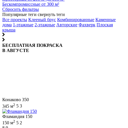
Бескомпромиссные от 300 м²
Сбросить фильтры
Популярные теги
свернуть теги
Все проекты
Клееный брус
Комбинированные
Каменные
дома
1-этажные
2-этажные
Авторские
Фахверк
Плоская
крыша
БЕСПЛАТНАЯ ПОКРАСКА
В АВГУСТЕ
Конаково 350
2
345 м
5
3
Фламандия 150
2
150 м
5
2
8,9