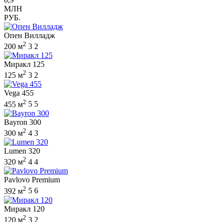
МЛН
РУБ.
Опен Вилладж
2
200 м
3
2
Миракл 125
2
125 м
3
2
Vega 455
2
455 м
5
5
Bayron 300
2
300 м
4
3
Lumen 320
2
320 м
4
4
Pavlovo Premium
2
392 м
5
6
Миракл 120
2
120 м
3
2