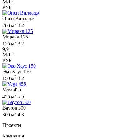
МЛН
РУБ.
Опен Вилладж
2
200 м
3
2
Миракл 125
2
125 м
3
2
9,9
МЛН
РУБ.
Эко Хаус 150
2
150 м
3
2
Vega 455
2
455 м
5
5
Bayron 300
2
300 м
4
3
Проекты
Компания