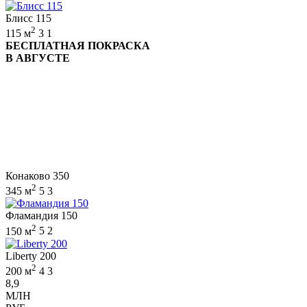
Блисс 115
2
115 м
3
1
БЕСПЛАТНАЯ ПОКРАСКА
В АВГУСТЕ
Конаково 350
2
345 м
5
3
Фламандия 150
2
150 м
5
2
Liberty 200
2
200 м
4
3
8,9
МЛН