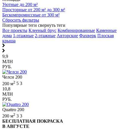
Уютные до 200 м²
Просторные от 200 м² до 300 м²
Бескомпромиссные от 300 м²
Сбросить фильтры
Популярные теги
свернуть теги
Все проекты
Клееный брус
Комбинированные
Каменные
дома
1-этажные
2-этажные
Авторские
Фахверк
Плоская
крыша
9,9
МЛН
РУБ.
Челси 200
2
200 м
5
3
10,8
МЛН
РУБ.
Quattro 200
2
200 м
3
3
БЕСПЛАТНАЯ ПОКРАСКА
В АВГУСТЕ