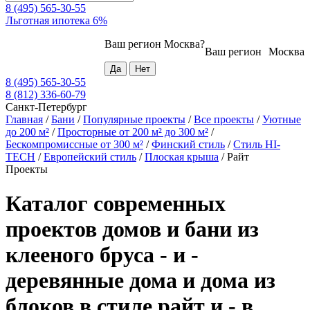
8 (495) 565-30-55
Льготная ипотека 6%
Ваш регион
Москва
?
Ваш регион
Москва
8 (495) 565-30-55
8 (812) 336-60-79
Санкт-Петербург
Главная
/
Бани
/
Популярные проекты
/
Все проекты
/
Уютные
до 200 м²
/
Просторные от 200 м² до 300 м²
/
Бескомпромиссные от 300 м²
/
Финский стиль
/
Стиль HI-
TECH
/
Европейский стиль
/
Плоская крыша
/
Райт
Проекты
Каталог современных
проектов домов и бани из
клееного бруса - и -
деревянные дома и дома из
блоков в стиле райт и - в