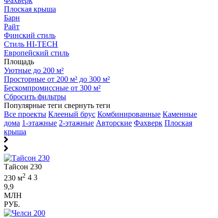
Фахверк
Плоская крыша
Барн
Райт
Финский стиль
Стиль HI-TECH
Европейский стиль
Площадь
Уютные до 200 м²
Просторные от 200 м² до 300 м²
Бескомпромиссные от 300 м²
Сбросить фильтры
Популярные теги
свернуть теги
Все проекты
Клееный брус
Комбинированные
Каменные
дома
1-этажные
2-этажные
Авторские
Фахверк
Плоская
крыша
Тайсон 230
2
230 м
4
3
9,9
МЛН
РУБ.