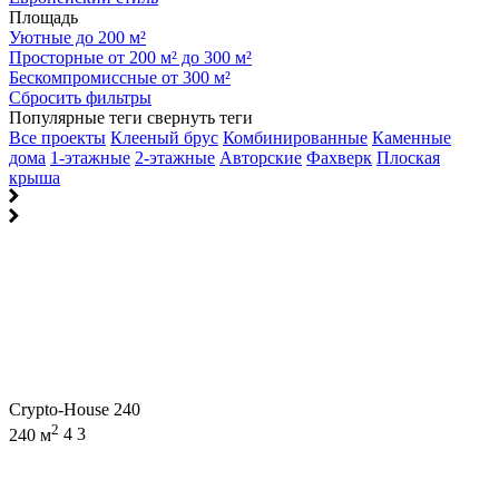
Площадь
Уютные до 200 м²
Просторные от 200 м² до 300 м²
Бескомпромиссные от 300 м²
Сбросить фильтры
Популярные теги
свернуть теги
Все проекты
Клееный брус
Комбинированные
Каменные
дома
1-этажные
2-этажные
Авторские
Фахверк
Плоская
крыша
Crypto-House 240
2
240 м
4
3