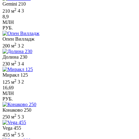
Gemini 210
2
210 м
4
3
8,9
МЛН
РУБ.
Опен Вилладж
2
200 м
3
2
Долина 230
2
230 м
3
4
Миракл 125
2
125 м
3
2
16,69
МЛН
РУБ.
Конаково 250
2
250 м
5
3
Vega 455
2
455 м
5
5