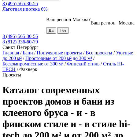
8 (495) 565-30-55
Льготная ипотека 6%
Ваш регион
Москва
?
Ваш регион
Москва
8 (495) 565-30-55
8 (812) 336-60-79
Санкт-Петербург
Главная
/
Бани
/
Популярные проекты
/
Все проекты
/
Уютные
до 200 м²
/
Просторные от 200 м² до 300 м²
/
Бескомпромиссные от 300 м²
/
Финский стиль
/
Стиль HI-
TECH
/
Фахверк
Проекты
Каталог современных
проектов домов и бани из
клееного бруса - и - в
финском стиле и - в стиле hi-
tech до 200 м² и от 200 м² до