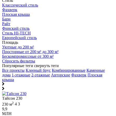
Стиль
Классический стиль
Фахверк
Плоская крыша
Барн
Райт
Финский стиль
Стиль HI-TECH
Европейский стиль
Площадь
Уютные до 200 м²
Просторные от 200 м² до 300 м²
Бескомпромиссные от 300 м²
Сбросить фильтры
Популярные теги
свернуть теги
Все проекты
Клееный брус
Комбинированные
Каменные
дома
1-этажные
2-этажные
Авторские
Фахверк
Плоская
крыша
Тайсон 230
2
230 м
4
3
9,9
МЛН