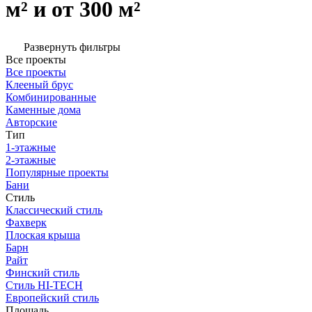
м² и от 300 м²
Развернуть фильтры
Все проекты
Все проекты
Клееный брус
Комбинированные
Каменные дома
Авторские
Тип
1-этажные
2-этажные
Популярные проекты
Бани
Стиль
Классический стиль
Фахверк
Плоская крыша
Барн
Райт
Финский стиль
Стиль HI-TECH
Европейский стиль
Площадь