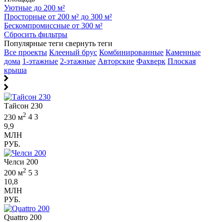
Уютные до 200 м²
Просторные от 200 м² до 300 м²
Бескомпромиссные от 300 м²
Сбросить фильтры
Популярные теги
свернуть теги
Все проекты
Клееный брус
Комбинированные
Каменные
дома
1-этажные
2-этажные
Авторские
Фахверк
Плоская
крыша
Тайсон 230
2
230 м
4
3
9,9
МЛН
РУБ.
Челси 200
2
200 м
5
3
10,8
МЛН
РУБ.
Quattro 200