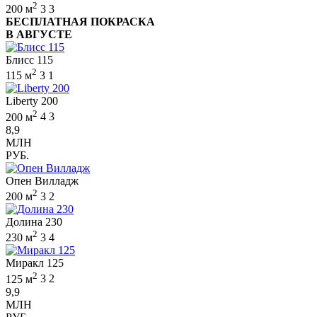
2
200 м
3
3
БЕСПЛАТНАЯ ПОКРАСКА
В АВГУСТЕ
Блисс 115
2
115 м
3
1
Liberty 200
2
200 м
4
3
8,9
МЛН
РУБ.
Опен Вилладж
2
200 м
3
2
Долина 230
2
230 м
3
4
Миракл 125
2
125 м
3
2
9,9
МЛН