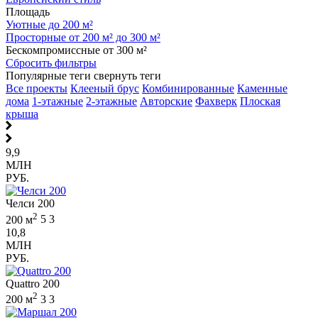
Площадь
Уютные до 200 м²
Просторные от 200 м² до 300 м²
Бескомпромиссные от 300 м²
Сбросить фильтры
Популярные теги
свернуть теги
Все проекты
Клееный брус
Комбинированные
Каменные
дома
1-этажные
2-этажные
Авторские
Фахверк
Плоская
крыша
9,9
МЛН
РУБ.
Челси 200
2
200 м
5
3
10,8
МЛН
РУБ.
Quattro 200
2
200 м
3
3