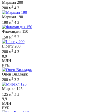
Маршал 200
2
200 м
4
3
Маршал 190
2
190 м
4
3
Фламандия 150
2
150 м
5
2
Liberty 200
2
200 м
4
3
8,9
МЛН
РУБ.
Опен Вилладж
2
200 м
3
2
Миракл 125
2
125 м
3
2
9,9
МЛН
РУБ.