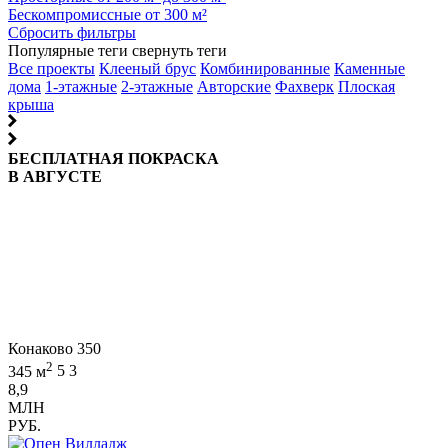
Бескомпромиссные от 300 м²
Сбросить фильтры
Популярные теги
свернуть теги
Все проекты
Клееный брус
Комбинированные
Каменные
дома
1-этажные
2-этажные
Авторские
Фахверк
Плоская
крыша
БЕСПЛАТНАЯ ПОКРАСКА
В АВГУСТЕ
Конаково 350
2
345 м
5
3
8,9
МЛН
РУБ.