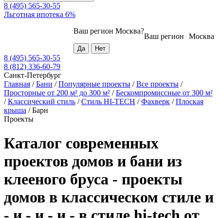
8 (495) 565-30-55
Льготная ипотека 6%
Ваш регион
Москва
?
Ваш регион
Москва
8 (495) 565-30-55
8 (812) 336-60-79
Санкт-Петербург
Главная
/
Бани
/
Популярные проекты
/
Все проекты
/
Просторные от 200 м² до 300 м²
/
Бескомпромиссные от 300 м²
/
Классический стиль
/
Стиль HI-TECH
/
Фахверк
/
Плоская
крыша
/
Барн
Проекты
Каталог современных
проектов домов и бани из
клееного бруса - проекты
домов в классическом стиле и
- и - и - и - в стиле hi-tech от