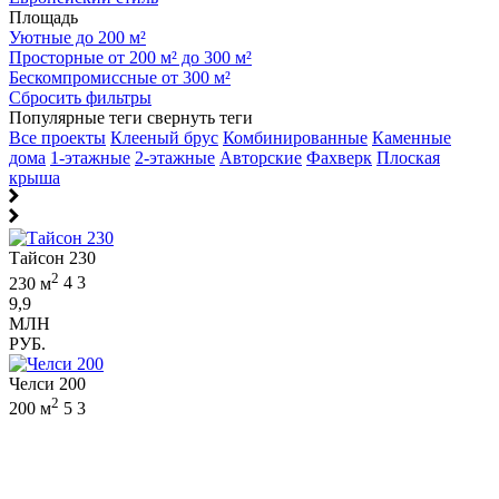
Площадь
Уютные до 200 м²
Просторные от 200 м² до 300 м²
Бескомпромиссные от 300 м²
Сбросить фильтры
Популярные теги
свернуть теги
Все проекты
Клееный брус
Комбинированные
Каменные
дома
1-этажные
2-этажные
Авторские
Фахверк
Плоская
крыша
Тайсон 230
2
230 м
4
3
9,9
МЛН
РУБ.
Челси 200
2
200 м
5
3