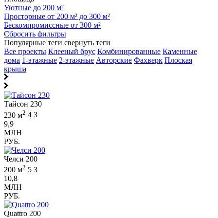
Уютные до 200 м²
Просторные от 200 м² до 300 м²
Бескомпромиссные от 300 м²
Сбросить фильтры
Популярные теги
свернуть теги
Все проекты
Клееный брус
Комбинированные
Каменные
дома
1-этажные
2-этажные
Авторские
Фахверк
Плоская
крыша
Тайсон 230
2
230 м
4
3
9,9
МЛН
РУБ.
Челси 200
2
200 м
5
3
10,8
МЛН
РУБ.
Quattro 200