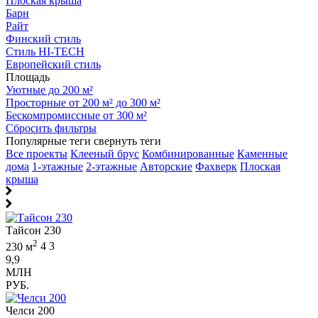
Плоская крыша
Барн
Райт
Финский стиль
Стиль HI-TECH
Европейский стиль
Площадь
Уютные до 200 м²
Просторные от 200 м² до 300 м²
Бескомпромиссные от 300 м²
Сбросить фильтры
Популярные теги
свернуть теги
Все проекты
Клееный брус
Комбинированные
Каменные
дома
1-этажные
2-этажные
Авторские
Фахверк
Плоская
крыша
Тайсон 230
2
230 м
4
3
9,9
МЛН
РУБ.
Челси 200