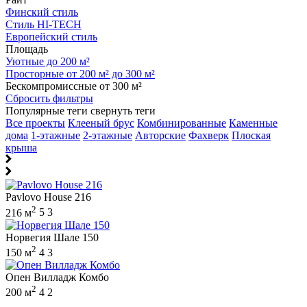
Финский стиль
Стиль HI-TECH
Европейский стиль
Площадь
Уютные до 200 м²
Просторные от 200 м² до 300 м²
Бескомпромиссные от 300 м²
Сбросить фильтры
Популярные теги
свернуть теги
Все проекты
Клееный брус
Комбинированные
Каменные
дома
1-этажные
2-этажные
Авторские
Фахверк
Плоская
крыша
Pavlovo House 216
2
216 м
5
3
Норвегия Шале 150
2
150 м
4
3
Опен Вилладж Комбо
2
200 м
4
2