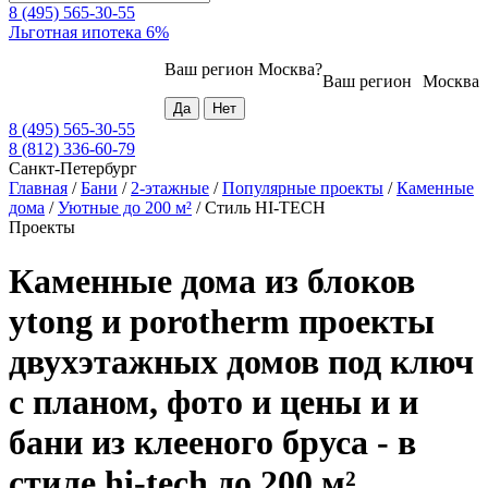
8 (495) 565-30-55
Льготная ипотека 6%
Ваш регион
Москва
?
Ваш регион
Москва
8 (495) 565-30-55
8 (812) 336-60-79
Санкт-Петербург
Главная
/
Бани
/
2-этажные
/
Популярные проекты
/
Каменные
дома
/
Уютные до 200 м²
/
Стиль HI-TECH
Проекты
Каменные дома из блоков
ytong и porotherm проекты
двухэтажных домов под ключ
с планом, фото и цены и и
бани из клееного бруса - в
стиле hi-tech до 200 м²