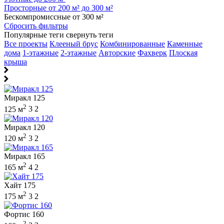
Просторные от 200 м² до 300 м²
Бескомпромиссные от 300 м²
Сбросить фильтры
Популярные теги
свернуть теги
Все проекты
Клееный брус
Комбинированные
Каменные
дома
1-этажные
2-этажные
Авторские
Фахверк
Плоская
крыша
Миракл 125
2
125 м
3
2
Миракл 120
2
120 м
3
2
Миракл 165
2
165 м
4
2
Хайт 175
2
175 м
3
2
Фортис 160
2