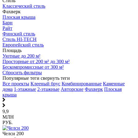
Стиль
Классический стиль
Фахверк
Плоская крыша
Барн
Райт
Финский стиль
Стиль HI-TECH
Европейский стиль
Площадь
Уютные до 200 м²
Просторные от 200 м² до 300 м²
Бескомпромиссные от 300 м²
Сбросить фильтры
Популярные теги
свернуть теги
Все проекты
Клееный брус
Комбинированные
Каменные
дома
1-этажные
2-этажные
Авторские
Фахверк
Плоская
крыша
9,9
МЛН
РУБ.
Челси 200