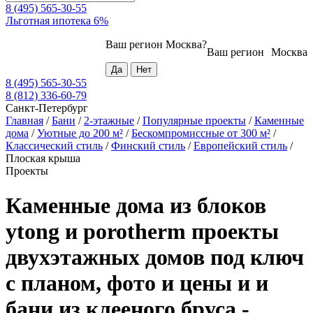
8 (495) 565-30-55
Льготная ипотека 6%
Ваш регион
Москва
?
Ваш регион
Москва
8 (495) 565-30-55
8 (812) 336-60-79
Санкт-Петербург
Главная
/
Бани
/
2-этажные
/
Популярные проекты
/
Каменные
дома
/
Уютные до 200 м²
/
Бескомпромиссные от 300 м²
/
Классический стиль
/
Финский стиль
/
Европейский стиль
/
Плоская крыша
Проекты
Каменные дома из блоков
ytong и porotherm проекты
двухэтажных домов под ключ
с планом, фото и цены и и
бани из клееного бруса -