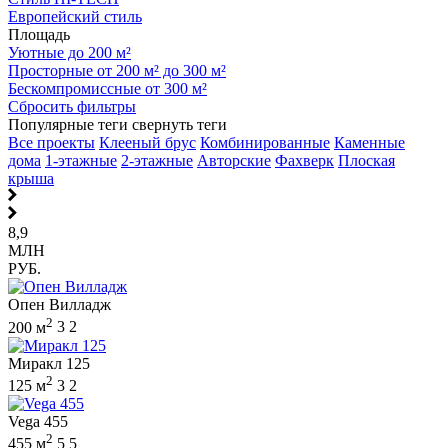
Европейский стиль
Площадь
Уютные до 200 м²
Просторные от 200 м² до 300 м²
Бескомпромиссные от 300 м²
Сбросить фильтры
Популярные теги
свернуть теги
Все проекты
Клееный брус
Комбинированные
Каменные
дома
1-этажные
2-этажные
Авторские
Фахверк
Плоская
крыша
8,9
МЛН
РУБ.
Опен Вилладж
2
200 м
3
2
Миракл 125
2
125 м
3
2
Vega 455
2
455 м
5
5