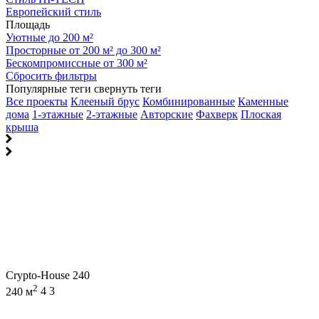
Европейский стиль
Площадь
Уютные до 200 м²
Просторные от 200 м² до 300 м²
Бескомпромиссные от 300 м²
Сбросить фильтры
Популярные теги
свернуть теги
Все проекты
Клееный брус
Комбинированные
Каменные
дома
1-этажные
2-этажные
Авторские
Фахверк
Плоская
крыша
Crypto-House 240
2
240 м
4
3