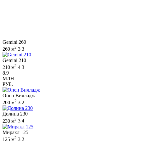
Gemini 260
2
260 м
3
3
Gemini 210
2
210 м
4
3
8,9
МЛН
РУБ.
Опен Вилладж
2
200 м
3
2
Долина 230
2
230 м
3
4
Миракл 125
2
125 м
3
2