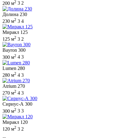
2
200 м
3
2
Долина 230
2
230 м
3
4
Миракл 125
2
125 м
3
2
Bayron 300
2
300 м
4
3
Lumen 280
2
280 м
4
3
Atrium 270
2
270 м
4
3
Сириус-А 300
2
300 м
3
3
Миракл 120
2
120 м
3
2