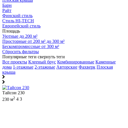
Плоская крыша
Барн
Райт
Финский стиль
Стиль HI-TECH
Европейский стиль
Площадь
Уютные до 200 м²
Просторные от 200 м² до 300 м²
Бескомпромиссные от 300 м²
Сбросить фильтры
Популярные теги
свернуть теги
Все проекты
Клееный брус
Комбинированные
Каменные
дома
1-этажные
2-этажные
Авторские
Фахверк
Плоская
крыша
Тайсон 230
2
230 м
4
3