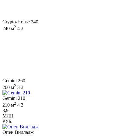
Crypto-House 240
2
240 м
4
3
Gemini 260
2
260 м
3
3
Gemini 210
2
210 м
4
3
8,9
МЛН
РУБ.
Опен Вилладж