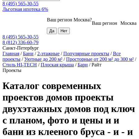
8 (495) 565-30-55
Льготная ипотека 6%
Ваш регион
Москва
?
Ваш регион
Москва
8 (495) 565-30-55
8 (812) 336-60-79
Санкт-Петербург
Главная
/
Бани
/
2-этажные
/
Популярные проекты
/
Все
проекты
/
Уютные до 200 м²
/
Просторные от 200 м² до 300 м²
/
Стиль HI-TECH
/
Плоская крыша
/
Барн
/
Райт
Проекты
Каталог современных
проектов домов проекты
двухэтажных домов под ключ
с планом, фото и цены и и
бани из клееного бруса - и - и