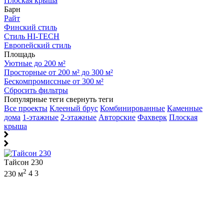
Плоская крыша
Барн
Райт
Финский стиль
Стиль HI-TECH
Европейский стиль
Площадь
Уютные до 200 м²
Просторные от 200 м² до 300 м²
Бескомпромиссные от 300 м²
Сбросить фильтры
Популярные теги
свернуть теги
Все проекты
Клееный брус
Комбинированные
Каменные
дома
1-этажные
2-этажные
Авторские
Фахверк
Плоская
крыша
Тайсон 230
2
230 м
4
3