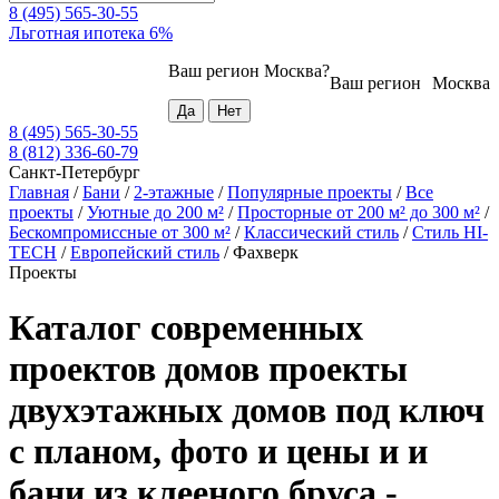
8 (495) 565-30-55
Льготная ипотека 6%
Ваш регион
Москва
?
Ваш регион
Москва
8 (495) 565-30-55
8 (812) 336-60-79
Санкт-Петербург
Главная
/
Бани
/
2-этажные
/
Популярные проекты
/
Все
проекты
/
Уютные до 200 м²
/
Просторные от 200 м² до 300 м²
/
Бескомпромиссные от 300 м²
/
Классический стиль
/
Стиль HI-
TECH
/
Европейский стиль
/
Фахверк
Проекты
Каталог современных
проектов домов проекты
двухэтажных домов под ключ
с планом, фото и цены и и
бани из клееного бруса -