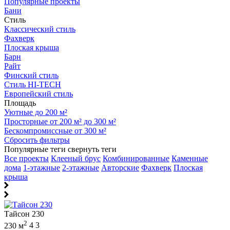
Популярные проекты
Бани
Стиль
Классический стиль
Фахверк
Плоская крыша
Барн
Райт
Финский стиль
Стиль HI-TECH
Европейский стиль
Площадь
Уютные до 200 м²
Просторные от 200 м² до 300 м²
Бескомпромиссные от 300 м²
Сбросить фильтры
Популярные теги
свернуть теги
Все проекты
Клееный брус
Комбинированные
Каменные
дома
1-этажные
2-этажные
Авторские
Фахверк
Плоская
крыша
Тайсон 230
2
230 м
4
3