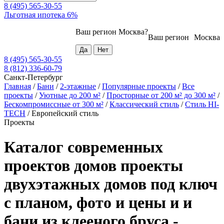
8 (495) 565-30-55
Льготная ипотека 6%
Ваш регион
Москва
?
Ваш регион
Москва
8 (495) 565-30-55
8 (812) 336-60-79
Санкт-Петербург
Главная
/
Бани
/
2-этажные
/
Популярные проекты
/
Все
проекты
/
Уютные до 200 м²
/
Просторные от 200 м² до 300 м²
/
Бескомпромиссные от 300 м²
/
Классический стиль
/
Стиль HI-
TECH
/
Европейский стиль
Проекты
Каталог современных
проектов домов проекты
двухэтажных домов под ключ
с планом, фото и цены и и
бани из клееного бруса -