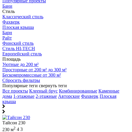
Популярные проекты
Бани
Стиль
Классический стиль
Фахверк
Плоская крыша
Барн
Райт
Финский стиль
Стиль HI-TECH
Европейский стиль
Площадь
Уютные до 200 м²
Просторные от 200 м² до 300 м²
Бескомпромиссные от 300 м²
Сбросить фильтры
Популярные теги
свернуть теги
Все проекты
Клееный брус
Комбинированные
Каменные
дома
1-этажные
2-этажные
Авторские
Фахверк
Плоская
крыша
Тайсон 230
2
230 м
4
3