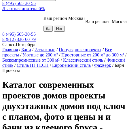
8 (495) 565-30-55
Льготная ипотека 6%
Ваш регион
Москва
?
Ваш регион
Москва
8 (495) 565-30-55
8 (812) 336-60-79
Санкт-Петербург
Главная
/
Бани
/
2-этажные
/
Популярные проекты
/
Все
проекты
/
Уютные до 200 м²
/
Просторные от 200 м² до 300 м²
/
Бескомпромиссные от 300 м²
/
Классический стиль
/
Финский
стиль
/
Стиль HI-TECH
/
Европейский стиль
/
Фахверк
/
Барн
Проекты
Каталог современных
проектов домов проекты
двухэтажных домов под ключ
с планом, фото и цены и и
бани из клееного бруса -