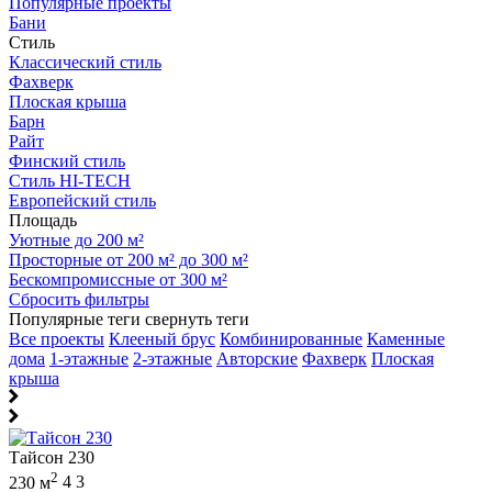
Популярные проекты
Бани
Стиль
Классический стиль
Фахверк
Плоская крыша
Барн
Райт
Финский стиль
Стиль HI-TECH
Европейский стиль
Площадь
Уютные до 200 м²
Просторные от 200 м² до 300 м²
Бескомпромиссные от 300 м²
Сбросить фильтры
Популярные теги
свернуть теги
Все проекты
Клееный брус
Комбинированные
Каменные
дома
1-этажные
2-этажные
Авторские
Фахверк
Плоская
крыша
Тайсон 230
2
230 м
4
3