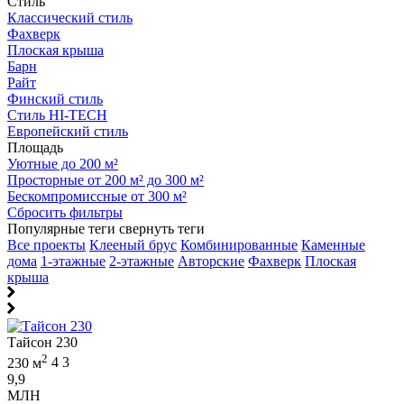
Стиль
Классический стиль
Фахверк
Плоская крыша
Барн
Райт
Финский стиль
Стиль HI-TECH
Европейский стиль
Площадь
Уютные до 200 м²
Просторные от 200 м² до 300 м²
Бескомпромиссные от 300 м²
Сбросить фильтры
Популярные теги
свернуть теги
Все проекты
Клееный брус
Комбинированные
Каменные
дома
1-этажные
2-этажные
Авторские
Фахверк
Плоская
крыша
Тайсон 230
2
230 м
4
3
9,9
МЛН