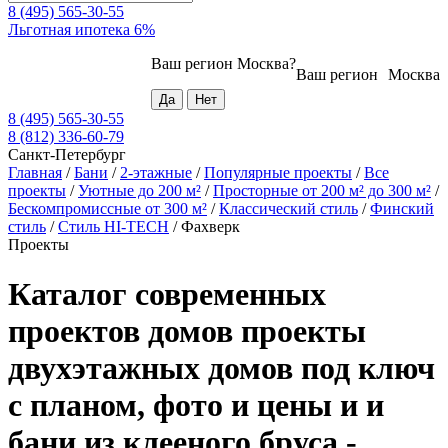
8 (495) 565-30-55
Льготная ипотека 6%
Ваш регион
Москва
?
Ваш регион
Москва
8 (495) 565-30-55
8 (812) 336-60-79
Санкт-Петербург
Главная
/
Бани
/
2-этажные
/
Популярные проекты
/
Все
проекты
/
Уютные до 200 м²
/
Просторные от 200 м² до 300 м²
/
Бескомпромиссные от 300 м²
/
Классический стиль
/
Финский
стиль
/
Стиль HI-TECH
/
Фахверк
Проекты
Каталог современных
проектов домов проекты
двухэтажных домов под ключ
с планом, фото и цены и и
бани из клееного бруса -