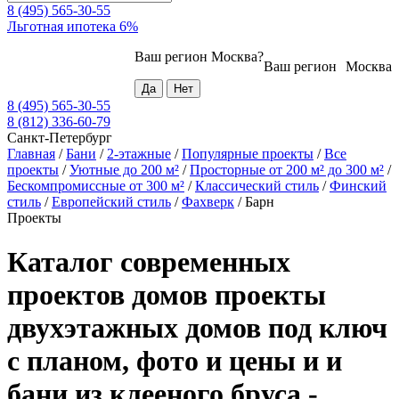
8 (495) 565-30-55
Льготная ипотека 6%
Ваш регион
Москва
?
Ваш регион
Москва
8 (495) 565-30-55
8 (812) 336-60-79
Санкт-Петербург
Главная
/
Бани
/
2-этажные
/
Популярные проекты
/
Все
проекты
/
Уютные до 200 м²
/
Просторные от 200 м² до 300 м²
/
Бескомпромиссные от 300 м²
/
Классический стиль
/
Финский
стиль
/
Европейский стиль
/
Фахверк
/
Барн
Проекты
Каталог современных
проектов домов проекты
двухэтажных домов под ключ
с планом, фото и цены и и
бани из клееного бруса -