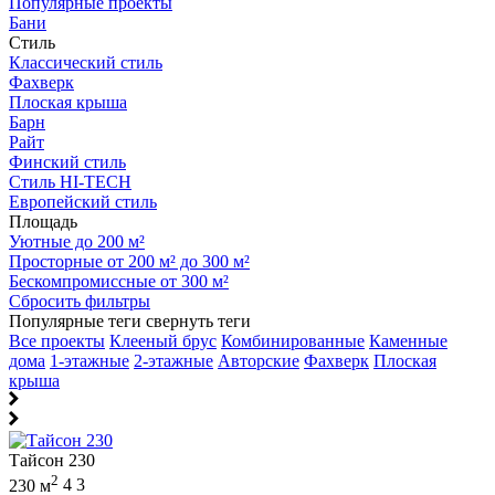
Популярные проекты
Бани
Стиль
Классический стиль
Фахверк
Плоская крыша
Барн
Райт
Финский стиль
Стиль HI-TECH
Европейский стиль
Площадь
Уютные до 200 м²
Просторные от 200 м² до 300 м²
Бескомпромиссные от 300 м²
Сбросить фильтры
Популярные теги
свернуть теги
Все проекты
Клееный брус
Комбинированные
Каменные
дома
1-этажные
2-этажные
Авторские
Фахверк
Плоская
крыша
Тайсон 230
2
230 м
4
3