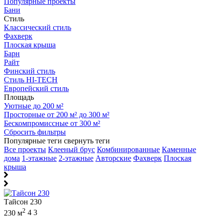
Популярные проекты
Бани
Стиль
Классический стиль
Фахверк
Плоская крыша
Барн
Райт
Финский стиль
Стиль HI-TECH
Европейский стиль
Площадь
Уютные до 200 м²
Просторные от 200 м² до 300 м²
Бескомпромиссные от 300 м²
Сбросить фильтры
Популярные теги
свернуть теги
Все проекты
Клееный брус
Комбинированные
Каменные
дома
1-этажные
2-этажные
Авторские
Фахверк
Плоская
крыша
Тайсон 230
2
230 м
4
3