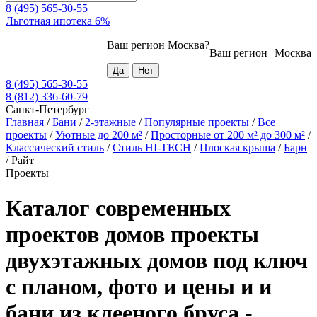
8 (495) 565-30-55
Льготная ипотека 6%
Ваш регион
Москва
?
Ваш регион
Москва
8 (495) 565-30-55
8 (812) 336-60-79
Санкт-Петербург
Главная
/
Бани
/
2-этажные
/
Популярные проекты
/
Все
проекты
/
Уютные до 200 м²
/
Просторные от 200 м² до 300 м²
/
Классический стиль
/
Стиль HI-TECH
/
Плоская крыша
/
Барн
/
Райт
Проекты
Каталог современных
проектов домов проекты
двухэтажных домов под ключ
с планом, фото и цены и и
бани из клееного бруса -