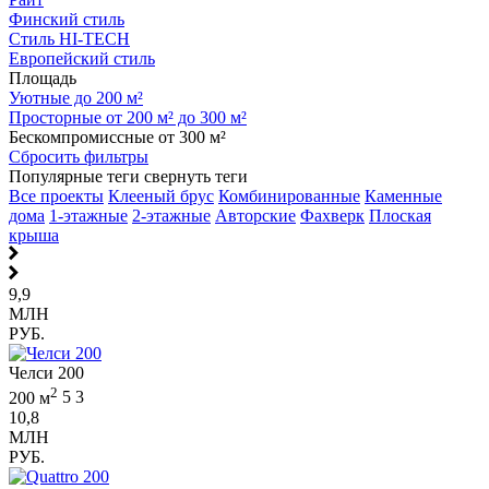
Финский стиль
Стиль HI-TECH
Европейский стиль
Площадь
Уютные до 200 м²
Просторные от 200 м² до 300 м²
Бескомпромиссные от 300 м²
Сбросить фильтры
Популярные теги
свернуть теги
Все проекты
Клееный брус
Комбинированные
Каменные
дома
1-этажные
2-этажные
Авторские
Фахверк
Плоская
крыша
9,9
МЛН
РУБ.
Челси 200
2
200 м
5
3
10,8
МЛН
РУБ.