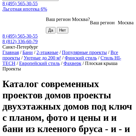
8 (495) 565-30-55
Льготная ипотека 6%
Ваш регион
Москва
?
Ваш регион
Москва
8 (495) 565-30-55
8 (812) 336-60-79
Санкт-Петербург
Главная
/
Бани
/
2-этажные
/
Популярные проекты
/
Все
проекты
/
Уютные до 200 м²
/
Финский стиль
/
Стиль HI-
TECH
/
Европейский стиль
/
Фахверк
/
Плоская крыша
Проекты
Каталог современных
проектов домов проекты
двухэтажных домов под ключ
с планом, фото и цены и и
бани из клееного бруса - и - и