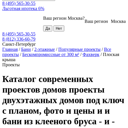
8 (495) 565-30-55
Льготная ипотека 6%
Ваш регион
Москва
?
Ваш регион
Москва
8 (495) 565-30-55
8 (812) 336-60-79
Санкт-Петербург
Главная
/
Бани
/
2-этажные
/
Популярные проекты
/
Все
проекты
/
Бескомпромиссные от 300 м²
/
Фахверк
/
Плоская
крыша
Проекты
Каталог современных
проектов домов проекты
двухэтажных домов под ключ
с планом, фото и цены и и
бани из клееного бруса - и -