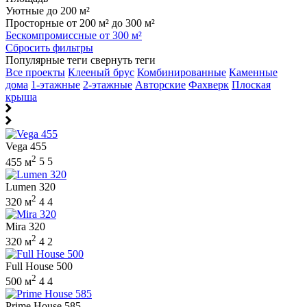
Уютные до 200 м²
Просторные от 200 м² до 300 м²
Бескомпромиссные от 300 м²
Сбросить фильтры
Популярные теги
свернуть теги
Все проекты
Клееный брус
Комбинированные
Каменные
дома
1-этажные
2-этажные
Авторские
Фахверк
Плоская
крыша
Vega 455
2
455 м
5
5
Lumen 320
2
320 м
4
4
Mira 320
2
320 м
4
2
Full House 500
2
500 м
4
4
Prime House 585