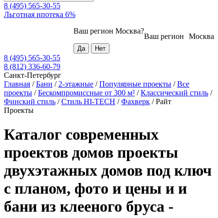
8 (495) 565-30-55
Льготная ипотека 6%
Ваш регион
Москва
?
Ваш регион
Москва
8 (495) 565-30-55
8 (812) 336-60-79
Санкт-Петербург
Главная
/
Бани
/
2-этажные
/
Популярные проекты
/
Все
проекты
/
Бескомпромиссные от 300 м²
/
Классический стиль
/
Финский стиль
/
Стиль HI-TECH
/
Фахверк
/
Райт
Проекты
Каталог современных
проектов домов проекты
двухэтажных домов под ключ
с планом, фото и цены и и
бани из клееного бруса -