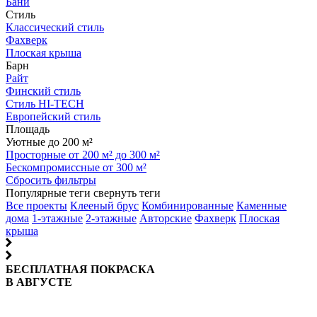
Бани
Стиль
Классический стиль
Фахверк
Плоская крыша
Барн
Райт
Финский стиль
Стиль HI-TECH
Европейский стиль
Площадь
Уютные до 200 м²
Просторные от 200 м² до 300 м²
Бескомпромиссные от 300 м²
Сбросить фильтры
Популярные теги
свернуть теги
Все проекты
Клееный брус
Комбинированные
Каменные
дома
1-этажные
2-этажные
Авторские
Фахверк
Плоская
крыша
БЕСПЛАТНАЯ ПОКРАСКА
В АВГУСТЕ