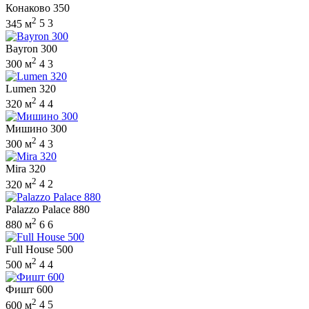
Конаково 350
2
345 м
5
3
Bayron 300
2
300 м
4
3
Lumen 320
2
320 м
4
4
Мишино 300
2
300 м
4
3
Mira 320
2
320 м
4
2
Palazzo Palace 880
2
880 м
6
6
Full House 500
2
500 м
4
4
Фишт 600
2
600 м
4
5