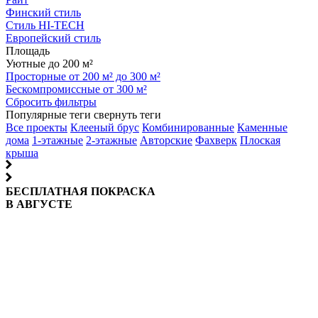
Финский стиль
Стиль HI-TECH
Европейский стиль
Площадь
Уютные до 200 м²
Просторные от 200 м² до 300 м²
Бескомпромиссные от 300 м²
Сбросить фильтры
Популярные теги
свернуть теги
Все проекты
Клееный брус
Комбинированные
Каменные
дома
1-этажные
2-этажные
Авторские
Фахверк
Плоская
крыша
БЕСПЛАТНАЯ ПОКРАСКА
В АВГУСТЕ