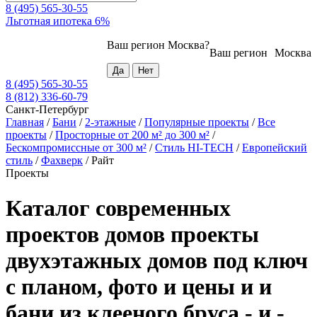
8 (495) 565-30-55
Льготная ипотека 6%
Ваш регион
Москва
?
Ваш регион
Москва
8 (495) 565-30-55
8 (812) 336-60-79
Санкт-Петербург
Главная
/
Бани
/
2-этажные
/
Популярные проекты
/
Все
проекты
/
Просторные от 200 м² до 300 м²
/
Бескомпромиссные от 300 м²
/
Стиль HI-TECH
/
Европейский
стиль
/
Фахверк
/
Райт
Проекты
Каталог современных
проектов домов проекты
двухэтажных домов под ключ
с планом, фото и цены и и
бани из клееного бруса - и -