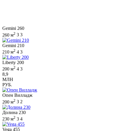
Gemini 260
2
260 м
3
3
Gemini 210
2
210 м
4
3
Liberty 200
2
200 м
4
3
8,9
МЛН
РУБ.
Опен Вилладж
2
200 м
3
2
Долина 230
2
230 м
3
4
Vega 455