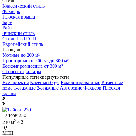
Стиль
Классический стиль
Фахверк
Плоская крыша
Барн
Райт
Финский стиль
Стиль HI-TECH
Европейский стиль
Площадь
Уютные до 200 м²
Просторные от 200 м² до 300 м²
Бескомпромиссные от 300 м²
Сбросить фильтры
Популярные теги
свернуть теги
Все проекты
Клееный брус
Комбинированные
Каменные
дома
1-этажные
2-этажные
Авторские
Фахверк
Плоская
крыша
Тайсон 230
2
230 м
4
3
9,9
МЛН