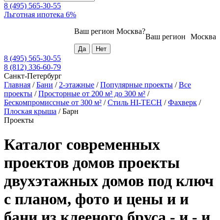
8 (495) 565-30-55
Льготная ипотека 6%
Ваш регион
Москва
?
Ваш регион
Москва
8 (495) 565-30-55
8 (812) 336-60-79
Санкт-Петербург
Главная
/
Бани
/
2-этажные
/
Популярные проекты
/
Все
проекты
/
Просторные от 200 м² до 300 м²
/
Бескомпромиссные от 300 м²
/
Стиль HI-TECH
/
Фахверк
/
Плоская крыша
/
Барн
Проекты
Каталог современных
проектов домов проекты
двухэтажных домов под ключ
с планом, фото и цены и и
бани из клееного бруса - и - и