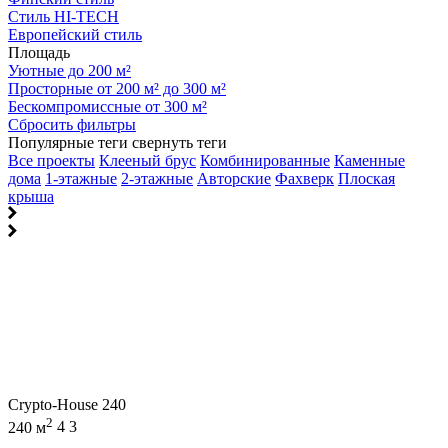
Стиль HI-TECH
Европейский стиль
Площадь
Уютные до 200 м²
Просторные от 200 м² до 300 м²
Бескомпромиссные от 300 м²
Сбросить фильтры
Популярные теги
свернуть теги
Все проекты
Клееный брус
Комбинированные
Каменные
дома
1-этажные
2-этажные
Авторские
Фахверк
Плоская
крыша
Crypto-House 240
2
240 м
4
3