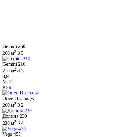
Gemini 260
2
260 м
3
3
Gemini 210
2
210 м
4
3
8,9
МЛН
РУБ.
Опен Вилладж
2
200 м
3
2
Долина 230
2
230 м
3
4
Vega 455