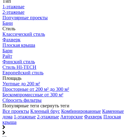
Тип
1-этажные
2-этажные
Популярные проекты
Бани
Стиль
Классический стиль
Фахверк
Плоская крыша
Барн
Райт
Финский стиль
Стиль HI-TECH
Европейский стиль
Площадь
Уютные до 200 м²
Просторные от 200 м² до 300 м²
Бескомпромиссные от 300 м²
Сбросить фильтры
Популярные теги
свернуть теги
Все проекты
Клееный брус
Комбинированные
Каменные
дома
1-этажные
2-этажные
Авторские
Фахверк
Плоская
крыша